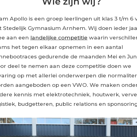
Wie zijn wij?
am Apollo is een groep leerlingen uit klas 3 t/m 6 
t Stedelijk Gymnasium Arnhem. Wij doen ieder jaa
e aan een
landelijke competitie
waarin verschill
ams het tegen elkaar opnemen in een aantal
nnebootraces gedurende de maanden Mei en Jun
or deel te nemen aan deze competitie doen we
varing op met allerlei onderwerpen die normaliter
rden aangeboden op een VWO. We maken onde
dere kennis met elektrotechniek, houtwerk, verve
gistiek, budgetteren, public relations en sponsoring